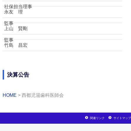
社保担当理事
永友 理
監事
上山 賢剛
監事
竹島 昌宏
決算公告
HOME
西都児湯歯科医師会
関連リンク
サイトマップ