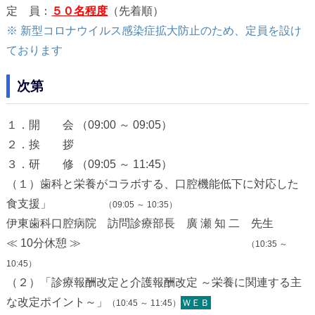
定 員：
５０名程度
（先着順）
※ 新型コロナウイルス感染症拡大防止のため、定員を設け
ております
次第
１．開 会 （09:00 ～ 09:05）
２．挨 拶
３．研 修 （09:05 ～ 11:45）
（１）歯科と栄養がコラボする、口腔機能低下に対応した
食支援」
（09:05 ～ 10:35）
伊東歯科口腔病院 訪問診療部長 廣 瀬 知 二 先生
≪ 10分休憩 ≫
（10:35 ～
10:45）
（２）「診療報酬改定と介護報酬改定 ～栄養に関連する主
な改定ポイント～」
ＷＥＢ
（10:45 ～ 11:45）