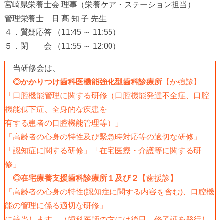
宮崎県栄養士会 理事（栄養ケア・ステーション担当）
管理栄養士 日 髙 知 子 先生
４．質疑応答 （11:45 ～ 11:55）
５．閉 会 （11:55 ～ 12:00）
当研修会は、
◎かかりつけ歯科医機能強化型歯科診療所
【か強診】
「口腔機能管理に関する研修（口腔機能発達不全症、口腔
機能低下症、全身的な疾患を
有する患者の口腔機能管理等）」
「高齢者の心身の特性及び緊急時対応等の適切な研修」
「認知症に関する研修」「在宅医療・介護等に関する研
修」
◎在宅療養支援歯科診療所１及び２
【歯援診】
「高齢者の心身の特性(認知症に関する内容を含む)、口腔機
能の管理に係る適切な研修」
に該当します。（歯科医師の方には後日、修了証を発行し