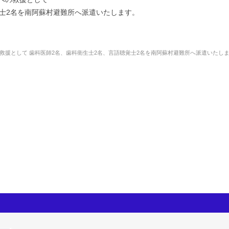
覚士2名を南阿蘇村避難所へ派遣いたします。
救援として 歯科医師2名、歯科衛生士2名、言語聴覚士2名を南阿蘇村避難所へ派遣いたし