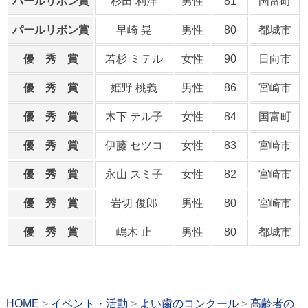
パールリボン賞
杉田 利洋
男性
81
国富町
パールリボン賞
早崎 晃
男性
80
都城市
優 秀 賞
若杉 ミテル
女性
90
日向市
優 秀 賞
姫野 桃義
男性
86
宮崎市
優 秀 賞
木下 テル子
女性
84
国富町
優 秀 賞
伊藤 セツコ
女性
83
宮崎市
優 秀 賞
永山 スミ子
女性
82
宮崎市
優 秀 賞
岩切 俊郎
男性
80
宮崎市
優 秀 賞
嶋木 止
男性
80
都城市
HOME
イベント・活動
よい歯のコンクール
高齢者の