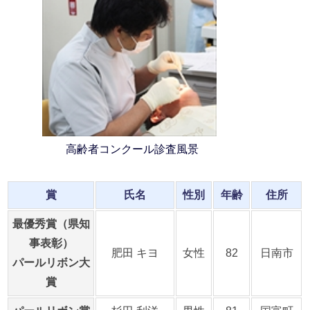
高齢者コンクール診査風景
賞
氏名
性別
年齢
住所
最優秀賞（県知
事表彰）
肥田 キヨ
女性
82
日南市
パールリボン大
賞