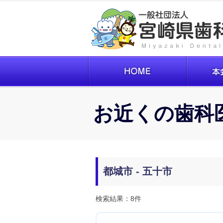
お近くの歯科
都城市 - 五十市
検索結果：8件